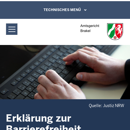
Direkt zum Inhalt
Amtsgericht Brakel: Erklärung zur
TECHNISCHES MENÜ
Leichte Sprache, Gebärdensprachenvideo
und Kontaktformular
Barrierefreiheit
Quelle: Justiz NRW
Erklärung zur
Barrierefreiheit