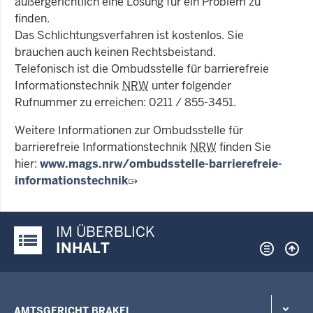
außergerichtlich eine Lösung für ein Problem zu
finden.
Das Schlichtungsverfahren ist kostenlos. Sie
brauchen auch keinen Rechtsbeistand.
Telefonisch ist die Ombudsstelle für barrierefreie
Informationstechnik
NRW
unter folgender
Rufnummer zu erreichen: 0211 / 855-3451.
Weitere Informationen zur Ombudsstelle für
barrierefreie Informationstechnik
NRW
finden Sie
hier:
www.mags.nrw/ombudsstelle-barrierefreie-
informationstechnik
IM ÜBERBLICK
Justiz-Portal im Überblick:
INHALT
AMTSGERICHT BRAKEL