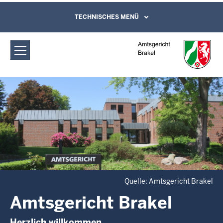
Direkt zum Inhalt
Amtsgericht Brakel: Das Gericht
TECHNISCHES MENÜ
Leichte Sprache, Gebärdensprachenvideo
und Kontaktformular
Quelle: Amtsgericht Brakel
Amtsgericht Brakel
Herzlich willkommen