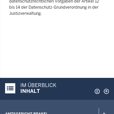
datenschutzrechtlichen Vorgaben der Artikel 12
bis 14 der Datenschutz-Grundverordnung in der
Justizverwaltung.
IM ÜBERBLICK
Justiz-Portal im Überblick:
INHALT
AMTSGERICHT BRAKEL